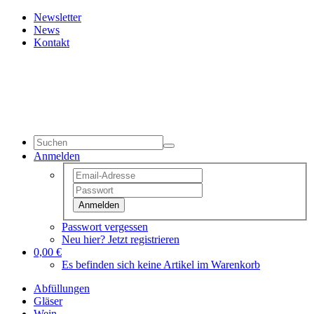
Newsletter
News
Kontakt
Anmelden
Anmelden
Passwort vergessen
Neu hier? Jetzt registrieren
0,00 €
Es befinden sich keine Artikel im Warenkorb
Abfüllungen
Gläser
Wein
Deutschland
Blended Whisky
Messen & Tastings
über uns